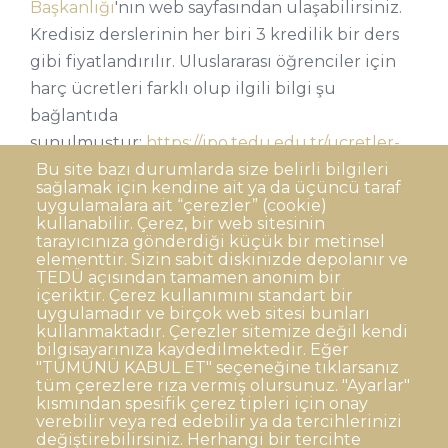
Başkanlığı
'nın web sayfasından ulaşabilirsiniz.
Kredisiz derslerinin her biri 3 kredilik bir ders
gibi fiyatlandırılır. Uluslararası öğrenciler için
harç ücretleri farklı olup ilgili bilgi şu
bağlantıda
sunulmuştur:
https://ipo.tedu.edu.tr/ucretler-
ve-burslar
Bu site bazı durumlarda size belirli bilgileri
sağlamak için kendine ait ya da üçüncü taraf
uygulamalara ait “çerezler” (cookie)
kullanabilir. Çerez, bir web sitesinin
tarayıcınıza gönderdiği küçük bir metinsel
elementtir. Sizin sabit diskinizde depolanır ve
TEDÜ açısından tamamen anonim bir
Dipnot
Sıkça Sorulan Sorular
içeriktir. Çerez kullanımını standart bir
uygulamadır ve birçok web sitesi bunları
Kişisel Verilerin Korunması
kullanmaktadır. Çerezler sitemize değil kendi
Gizlilik Politikası
Sorumluluk Reddi
bilgisayarınıza kaydedilmektedir. Eğer
"TÜMÜNÜ KABUL ET" seçeneğine tıklarsanız
Açık Rıza
Kurumsal Kimlik
tüm çerezlere rıza vermiş olursunuz. "Ayarlar"
kısmından spesifik çerez tipleri için onay
© TED Üniversitesi. Ziya Gökalp Caddesi No:48 06420, Kolej
verebilir veya red edebilir ya da tercihlerinizi
Çankaya ANKARA
değiştirebilirsiniz. Herhangi bir tercihte