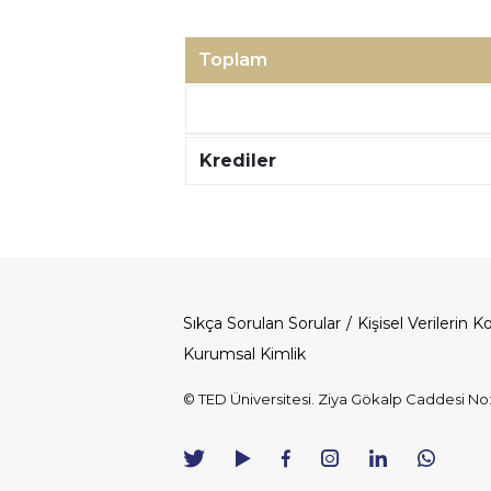
Toplam
Krediler
Sıkça Sorulan Sorular
Kişisel Verilerin 
Dipnot
Kurumsal Kimlik
© TED Üniversitesi. Ziya Gökalp Caddesi N
TED
TED
TED
TED
TED
Üniversitesi
Üniversitesi
Üniversitesi
Üniversitesi
Üniversitesi
WhatsAp