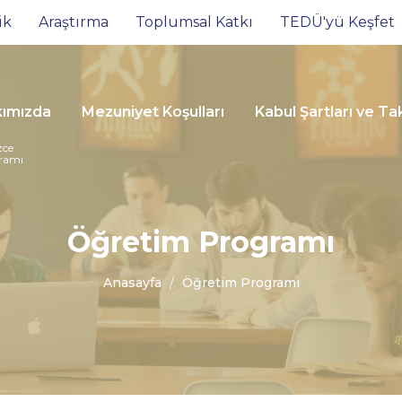
ik
Araştırma
Toplumsal Katkı
TEDÜ'yü Keşfet
ımızda
Mezuniyet Koşulları
Kabul Şartları ve T
zce
gramı
Öğretim Programı
Anasayfa
Öğretim Programı