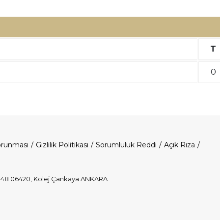
T
0
Korunması
Gizlilik Politikası
Sorumluluk Reddi
Açık Rıza
o:48 06420, Kolej Çankaya ANKARA
p