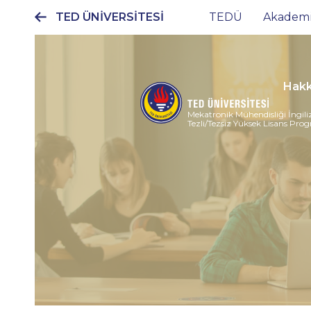
TED ÜNİVERSİTESİ
TEDÜ
Akadem
Ana
gezinti
menüsü
Hakk
Mekatronik Mühendisliği İngili
Tezli/Tezsiz Yüksek Lisans Pro