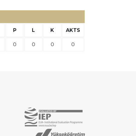
P
L
K
AKTS
0
0
0
0